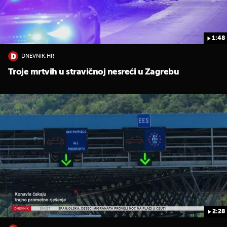
1:48
DNEVNIK.HR
Troje mrtvih u stravičnoj nesreći u Zagrebu
2:28