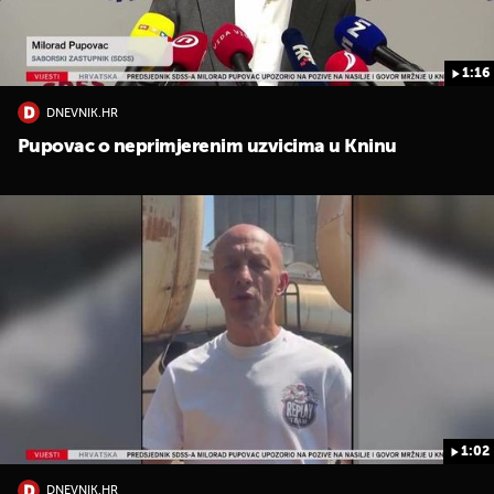
1:16
DNEVNIK.HR
Pupovac o neprimjerenim uzvicima u Kninu
1:02
DNEVNIK.HR