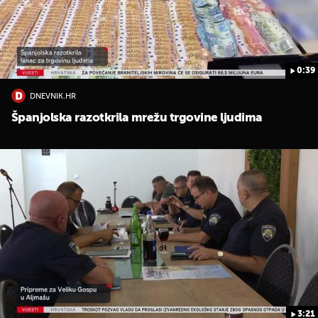
0:39
DNEVNIK.HR
Španjolska razotkrila mrežu trgovine ljudima
3:21