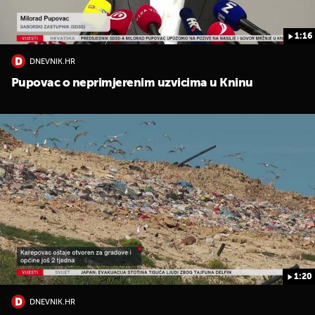
1:16
DNEVNIK.HR
Pupovac o neprimjerenim uzvicima u Kninu
1:20
DNEVNIK.HR