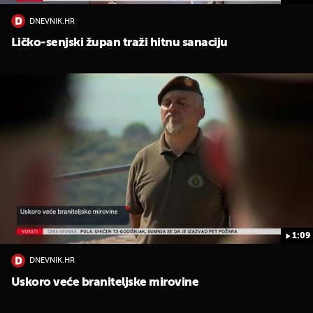
DNEVNIK.HR
Ličko-senjski župan traži hitnu sanaciju
1:09
DNEVNIK.HR
Uskoro veće braniteljske mirovine