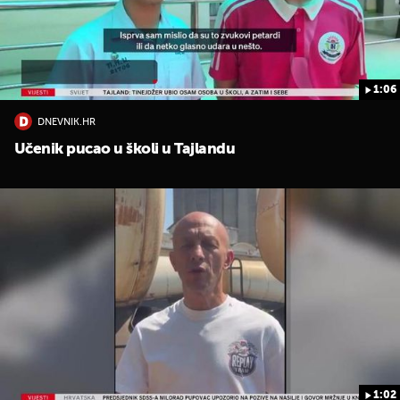
1:06
DNEVNIK.HR
Učenik pucao u školi u Tajlandu
UKLJUČITE NOTIFIKACIJE
1:02