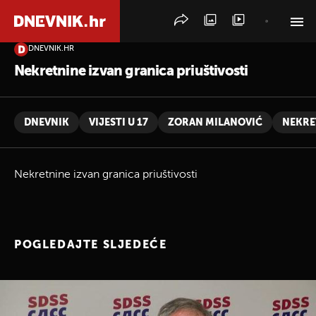
DNEVNIK.HR
PRETRAŽITE VIJESTI
Nekretnine izvan granica priuštivosti
DNEVNIK
VIJESTI U 17
ZORAN MILANOVIĆ
NEKRE
Nekretnine izvan granica priuštivosti
POGLEDAJTE SLJEDEĆE