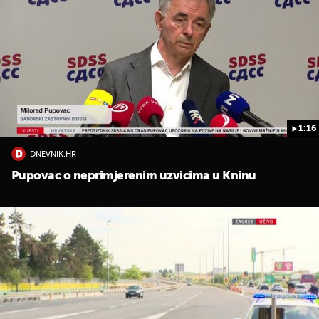
1:16
DNEVNIK.HR
Pupovac o neprimjerenim uzvicima u Kninu