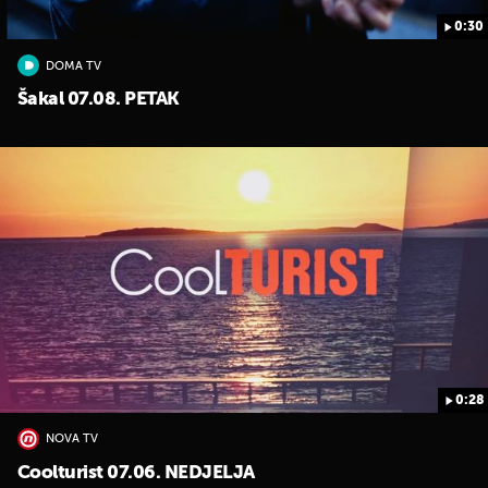
0:30
DOMA TV
Šakal 07.08. PETAK
0:28
NOVA TV
Coolturist 07.06. NEDJELJA