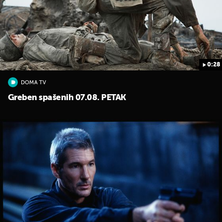
0:28
DOMA TV
UKLJUČITE NOTIFIKACIJE
Greben spašenih 07.08. PETAK