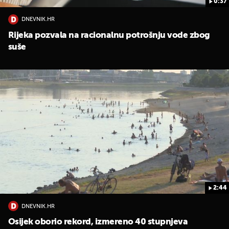
0:37
DNEVNIK.HR
Rijeka pozvala na racionalnu potrošnju vode zbog
suše
2:44
DNEVNIK.HR
Osijek oborio rekord, izmereno 40 stupnjeva