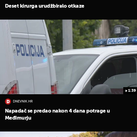
Deset kirurga urudžbiralo otkaze
1:39
DNEVNIK.HR
Napadač se predao nakon 4 dana potrage u
Međimurju