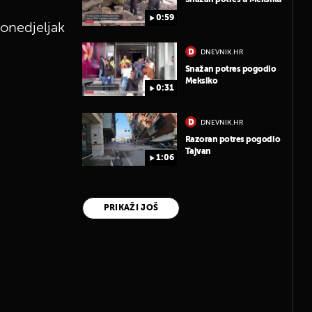
0:59
ponedjeljak
DNEVNIK.HR
Snažan potres pogodio
Meksiko
0:31
DNEVNIK.HR
Razoran potres pogodio
Tajvan
1:06
PRIKAŽI JOŠ