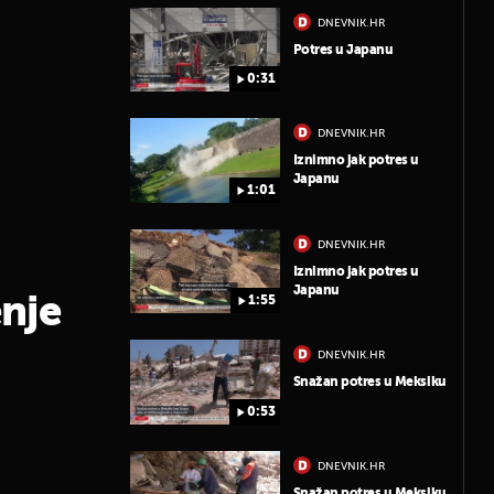
DNEVNIK.HR
Potres u Japanu
0:31
DNEVNIK.HR
Iznimno jak potres u
Japanu
1:01
DNEVNIK.HR
Iznimno jak potres u
Japanu
nje
1:55
DNEVNIK.HR
Snažan potres u Meksiku
0:53
DNEVNIK.HR
Snažan potres u Meksiku