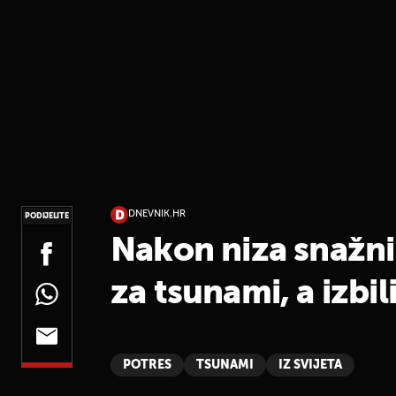
DNEVNIK.HR
PODIJELITE
Nakon niza snažni
za tsunami, a izbili
POTRES
TSUNAMI
IZ SVIJETA