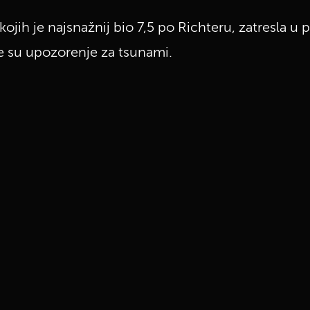
ojih je najsnažnij bio 7,5 po Richteru, zatresla u 
e su upozorenje za tsunami.
UKLJUČITE NOTIFIKACIJE