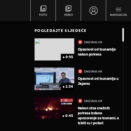
FOTO
VIDEO
NAVIGACIJA
POGLEDAJTE SLJEDEĆE
DNEVNIK.HR
Opasnost od tsunamija
nakon potresa
0:55
DNEVNIK.HR
Opasnost od tsunamija u
Japanu
1:34
DNEVNIK.HR
Nakon niza snažnih
potresa izdano
0:45
upozorenje za tsunami, a
izbili su i požari