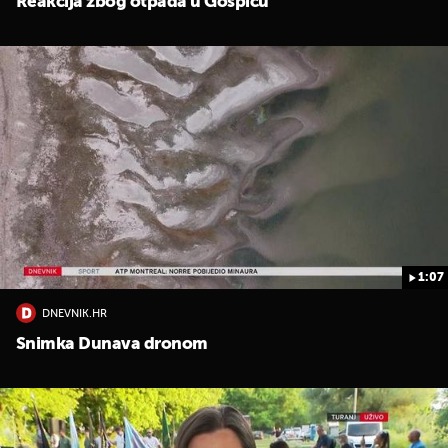
Reakcija zbog otpada u Gospiću
1:07
DNEVNIK.HR
Snimka Dunava dronom