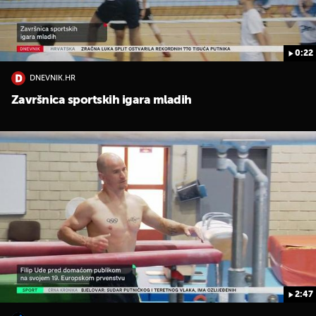
0:22
DNEVNIK.HR
Završnica sportskih igara mladih
2:47