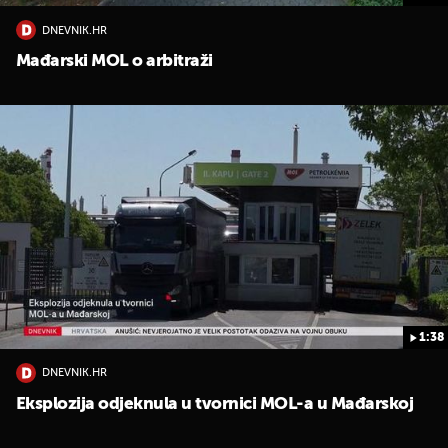
DNEVNIK.HR
Mađarski MOL o arbitraži
1:38
DNEVNIK.HR
Eksplozija odjeknula u tvornici MOL-a u Mađarskoj