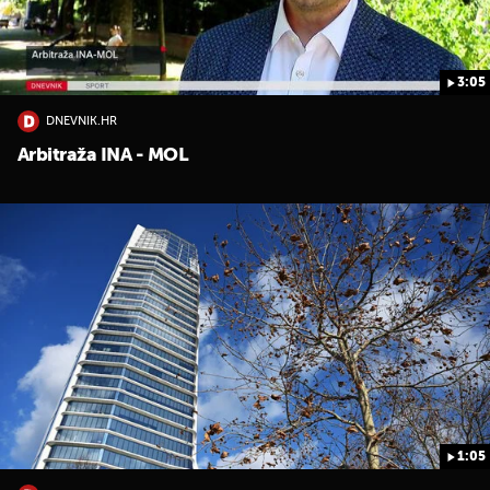
3:05
DNEVNIK.HR
Arbitraža INA - MOL
1:05