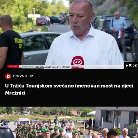
0:52
DNEVNIK.HR
U Tržiću Tounjskom svečano imenovan most na rijeci
Mrežnici