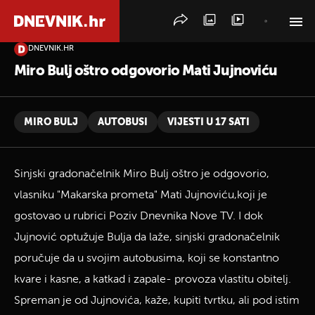
DNEVNIK.HR
PRETRAŽITE VIJESTI
Miro Bulj oštro odgovorio Mati Jujnoviću
MIRO BULJ
AUTOBUSI
VIJESTI U 17 SATI
Sinjski gradonačelnik Miro Bulj oštro je odgovorio,
vlasniku "Makarska prometa" Mati Jujnoviću,koji je
gostovao u rubrici Poziv Dnevnika Nove TV. I dok
Jujnović optužuje Bulja da laže, sinjski gradonačelnik
poručuje da u svojim autobusima, koji se konstantno
kvare i kasne, a katkad i zapale- provoza vlastitu obitelj.
Spreman je od Jujnovića, kaže, kupiti tvrtku, ali pod istim