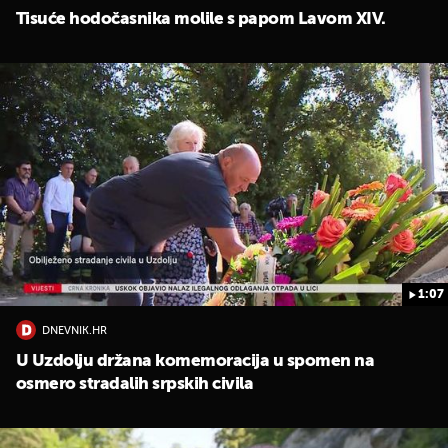
Tisuće hodočasnika molile s papom Lavom XIV.
1:07
DNEVNIK.HR
U Uzdolju držana komemoracija u spomen na
osmero stradalih srpskih civila