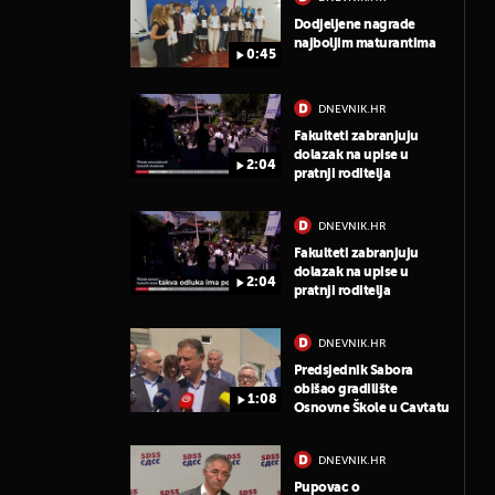
Dodjeljene nagrade
najboljim maturantima
0:45
DNEVNIK.HR
Fakulteti zabranjuju
dolazak na upise u
2:04
pratnji roditelja
DNEVNIK.HR
Fakulteti zabranjuju
dolazak na upise u
2:04
pratnji roditelja
DNEVNIK.HR
Predsjednik Sabora
obišao gradilište
1:08
Osnovne Škole u Cavtatu
DNEVNIK.HR
Pupovac o