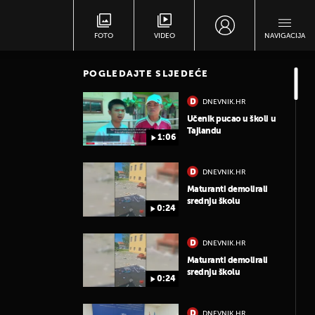
FOTO
VIDEO
NAVIGACIJA
POGLEDAJTE SLJEDEĆE
DNEVNIK.HR
Učenik pucao u školi u
Tajlandu
1:06
DNEVNIK.HR
Maturanti demolirali
srednju školu
0:24
DNEVNIK.HR
Maturanti demolirali
srednju školu
0:24
DNEVNIK.HR