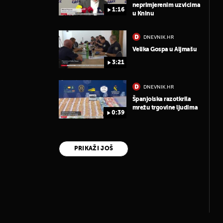
neprimjerenim uzvicima
1:16
u Kninu
DNEVNIK.HR
Velika Gospa u Aljmašu
3:21
DNEVNIK.HR
Španjolska razotkrila
mrežu trgovine ljudima
0:39
PRIKAŽI JOŠ