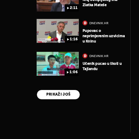
Zlatka Mateše
2:11
DNEVNIK.HR
Pupovac o
neprimjerenim uzvicima
1:16
u Kninu
DNEVNIK.HR
Učenik pucao u školi u
Tajlandu
1:06
PRIKAŽI JOŠ