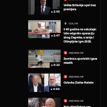
Velika Britanija opet bez
premijera
2:45
GOL.HR
S 40 godina ne odustaje:
Ude odgodio operaciju
2:47
zbog Zagreba, a sanja i
Olimpijske igre 2028.
DNEVNIK.HR
Završnica sportskih igara
mladih
0:22
DNEVNIK.HR
Ostavka Zlatka Mateše
4:04
DNEVNIK.HR
Kraj olimpijskog sna