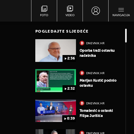
FOTO
VIDEO
NAVIGACIJA
POGLEDAJTE SLJEDEĆE
DNEVNIK.HR
Oporba traži ostavku
načelnika
2:36
DNEVNIK.HR
Marijan Kustić podnio
ostavku
2:32
DNEVNIK.HR
Tomašević o ostavki
Filipa Jurišića
0:39
DNEVNIK.HR