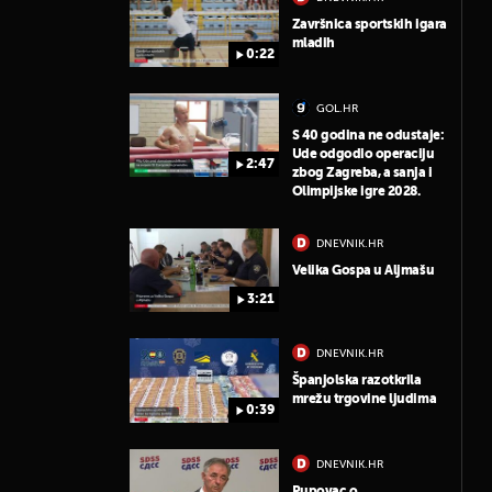
Završnica sportskih igara
mladih
0:22
GOL.HR
S 40 godina ne odustaje:
Ude odgodio operaciju
2:47
zbog Zagreba, a sanja i
Olimpijske igre 2028.
DNEVNIK.HR
Velika Gospa u Aljmašu
3:21
DNEVNIK.HR
Španjolska razotkrila
mrežu trgovine ljudima
0:39
DNEVNIK.HR
Pupovac o