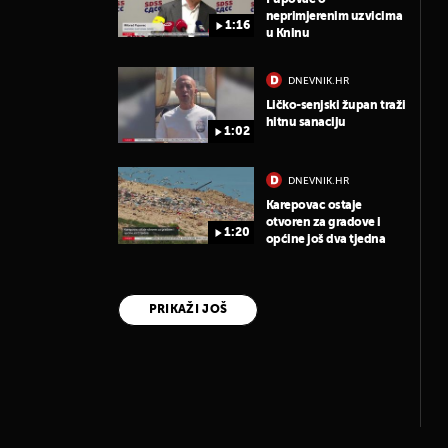
neprimjerenim uzvicima
1:16
u Kninu
DNEVNIK.HR
Ličko-senjski župan traži
hitnu sanaciju
1:02
DNEVNIK.HR
Karepovac ostaje
otvoren za gradove i
1:20
općine još dva tjedna
PRIKAŽI JOŠ