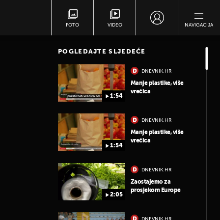
FOTO
VIDEO
NAVIGACIJA
POGLEDAJTE SLJEDEĆE
DNEVNIK.HR
Manje plastike, više
vrećica
1:54
DNEVNIK.HR
Manje plastike, više
vrećica
1:54
DNEVNIK.HR
Zaostajemo za
prosjekom Europe
2:05
DNEVNIK.HR