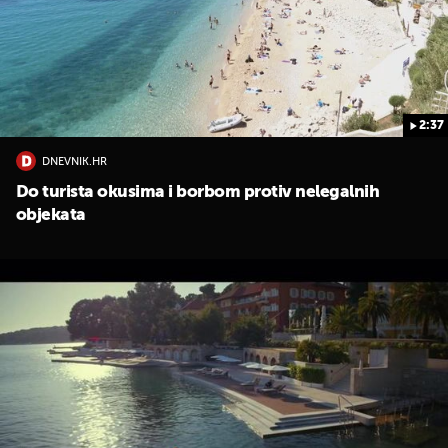
2:37
DNEVNIK.HR
Do turista okusima i borbom protiv nelegalnih
objekata