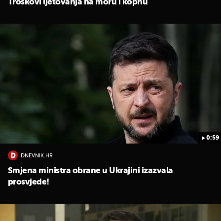
Troškovi ljetovanja na moru i kopnu
0:59
DNEVNIK.HR
Smjena ministra obrane u Ukrajini izazvala
prosvjede!