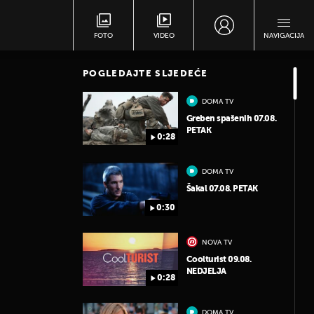
FOTO
VIDEO
NAVIGACIJA
POGLEDAJTE SLJEDEĆE
DOMA TV
Greben spašenih 07.08.
PETAK
0:28
DOMA TV
Šakal 07.08. PETAK
0:30
NOVA TV
Coolturist 09.08.
NEDJELJA
0:28
DOMA TV