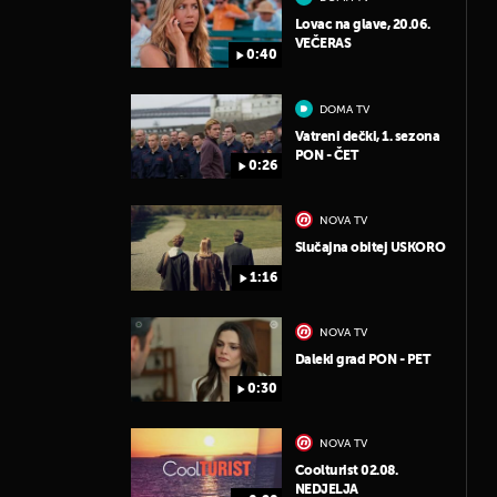
Lovac na glave, 20.06.
VEČERAS
0:40
DOMA TV
Vatreni dečki, 1. sezona
PON - ČET
0:26
NOVA TV
Slučajna obitej USKORO
1:16
NOVA TV
Daleki grad PON - PET
0:30
NOVA TV
Coolturist 02.08.
NEDJELJA