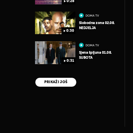
0:28
DOMA TV
Slobodna zona 02.08.
NEDJELJA
0:30
DOMA TV
Sjena špijuna 01.08.
SUBOTA
0:31
PRIKAŽI JOŠ