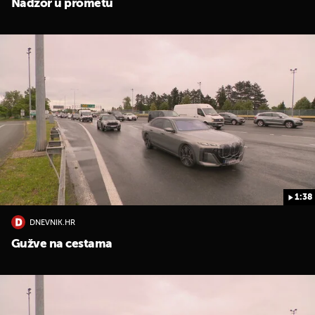
Nadzor u prometu
UKLJUČITE NOTIFIKACIJE
1:38
DNEVNIK.HR
Gužve na cestama