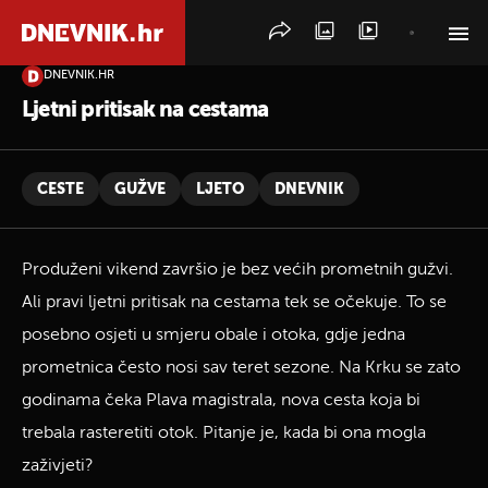
DNEVNIK.HR
PRETRAŽITE VIJESTI
Ljetni pritisak na cestama
CESTE
GUŽVE
LJETO
DNEVNIK
Produženi vikend završio je bez većih prometnih gužvi.
Ali pravi ljetni pritisak na cestama tek se očekuje. To se
posebno osjeti u smjeru obale i otoka, gdje jedna
prometnica često nosi sav teret sezone. Na Krku se zato
godinama čeka Plava magistrala, nova cesta koja bi
trebala rasteretiti otok. Pitanje je, kada bi ona mogla
zaživjeti?