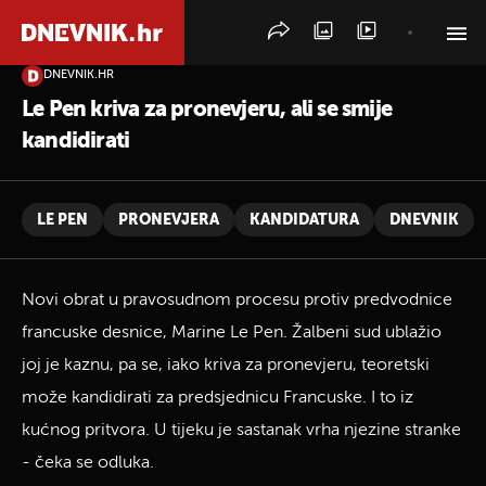
DNEVNIK.HR
PRETRAŽITE VIJESTI
Le Pen kriva za pronevjeru, ali se smije
kandidirati
LE PEN
PRONEVJERA
KANDIDATURA
DNEVNIK
Novi obrat u pravosudnom procesu protiv predvodnice
francuske desnice, Marine Le Pen. Žalbeni sud ublažio
joj je kaznu, pa se, iako kriva za pronevjeru, teoretski
može kandidirati za predsjednicu Francuske. I to iz
kućnog pritvora. U tijeku je sastanak vrha njezine stranke
- čeka se odluka.