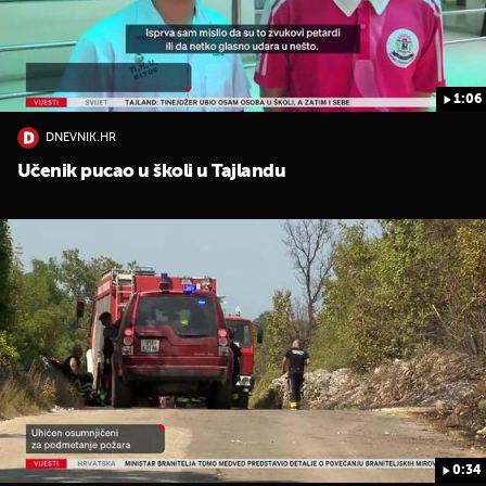
1:06
DNEVNIK.HR
Učenik pucao u školi u Tajlandu
0:34