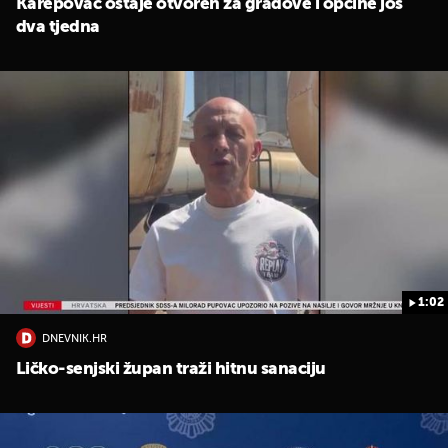
Karepovac ostaje otvoren za gradove i općine još
dva tjedna
UKLJUČITE NOTIFIKACIJE
1:02
DNEVNIK.HR
Ličko-senjski župan traži hitnu sanaciju