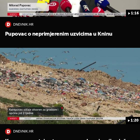
1:16
DNEVNIK.HR
Pupovac o neprimjerenim uzvicima u Kninu
1:20
DNEVNIK.HR