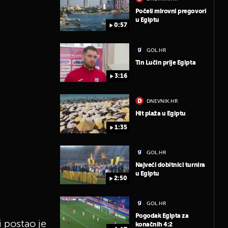
Počeli mirovni pregovori
u Egiptu
0:57
GOL.HR
Tin Lučin prije Egipta
3:16
DNEVNIK.HR
Hit plaža u Egiptu
1:35
GOL.HR
Najveći dobitnici turnira
u Egiptu
2:50
GOL.HR
Pogodak Egipta za
i postao je
konačnih 4:2