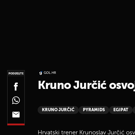
GOL.HR
PODIJELITE
Kruno Jurčić osvoj
KRUNO JURČIĆ
PYRAMIDS
EGIPAT
Hrvatski trener Krunoslav Jurčić osv