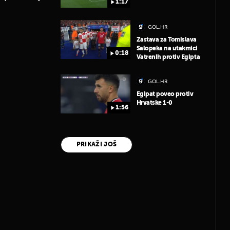
1:17
GOL.HR
Zastava za Tomislava
Salopeka na utakmici
0:18
Vatrenih protiv Egipta
GOL.HR
Egipat poveo protiv
Hrvatske 1-0
1:56
PRIKAŽI JOŠ