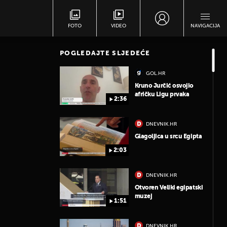
FOTO
VIDEO
NAVIGACIJA
POGLEDAJTE SLJEDEĆE
GOL.HR
Kruno Jurčić osvojio
afričku Ligu prvaka
2:36
DNEVNIK.HR
Glagoljica u srcu Egipta
2:03
DNEVNIK.HR
Otvoren Veliki egipatski
muzej
1:51
DNEVNIK.HR