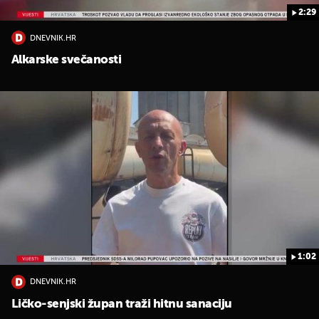
2:29
DNEVNIK.HR
Alkarske svečanosti
1:02
DNEVNIK.HR
Ličko-senjski župan traži hitnu sanaciju