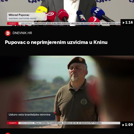
1:16
DNEVNIK.HR
Pupovac o neprimjerenim uzvicima u Kninu
1:09