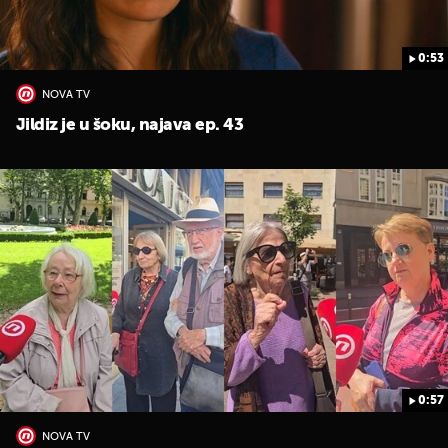
0:53
NOVA TV
Jildiz je u šoku, najava ep. 43
0:57
NOVA TV