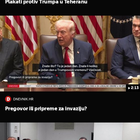
Plakati protiv Trumpa u Teheranu
UKLJUČITE NOTIFIKACIJE
2:13
DNEVNIK.HR
Pregovor ili pripreme za invaziju?