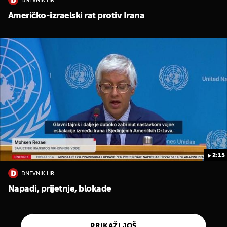
DNEVNIK.HR
Američko-izraelski rat protiv Irana
2:15
DNEVNIK.HR
Napadi, prijetnje, blokade
PRIKAŽI JOŠ