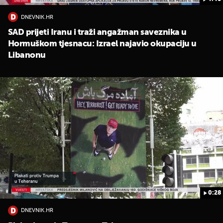
DNEVNIK.HR
SAD prijeti Iranu i traži angažman saveznika u
Hormuškom tjesnacu: Izrael najavio okupaciju u
Libanonu
0:28
DNEVNIK.HR