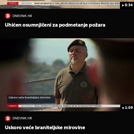
0:34
DNEVNIK.HR
Uhićen osumnjičeni za podmetanje požara
1:09
DNEVNIK.HR
Uskoro veće braniteljske mirovine