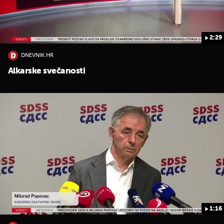
2:29
DNEVNIK.HR
Alkarske svečanosti
1:16