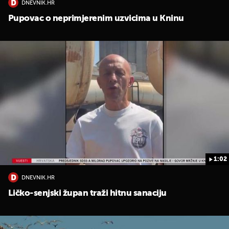
DNEVNIK.HR
Pupovac o neprimjerenim uzvicima u Kninu
1:02
DNEVNIK.HR
Ličko-senjski župan traži hitnu sanaciju