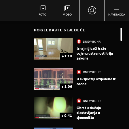
FOTO
VIDEO
NAVIGACIJA
POGLEDAJTE SLJEDEĆE
DNEVNIK.HR
Iznajmljivači traže
ocjenu ustavnosti triju
1:10
zakona
DNEVNIK.HR
U eksploziji ozljeđene tri
osobe
1:06
DNEVNIK.HR
Obrat u slučaju
zlostavljanja u
0:41
sjemeništu