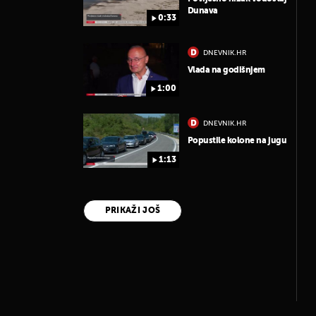
Dunava
0:33
DNEVNIK.HR
Vlada na godišnjem
1:00
DNEVNIK.HR
Popustile kolone na jugu
1:13
PRIKAŽI JOŠ