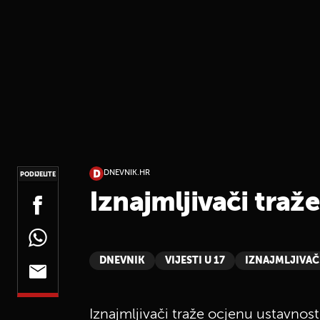
DNEVNIK.HR
PODIJELITE
Iznajmljivači traž
DNEVNIK
VIJESTI U 17
IZNAJMLJIVAČ
Iznajmljivači traže ocjenu ustavnosti