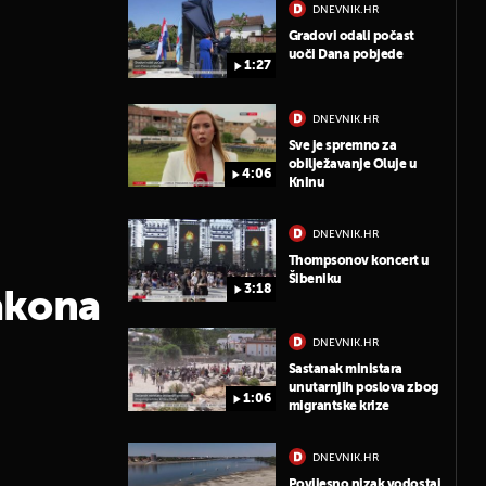
DNEVNIK.HR
Gradovi odali počast
uoči Dana pobjede
1:27
DNEVNIK.HR
Sve je spremno za
obilježavanje Oluje u
4:06
Kninu
DNEVNIK.HR
Thompsonov koncert u
Šibeniku
3:18
zakona
DNEVNIK.HR
Sastanak ministara
unutarnjih poslova zbog
1:06
migrantske krize
DNEVNIK.HR
Povijesno nizak vodostaj