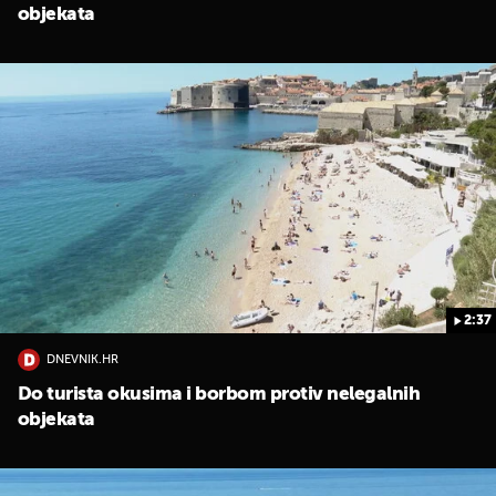
objekata
2:37
DNEVNIK.HR
Do turista okusima i borbom protiv nelegalnih
objekata