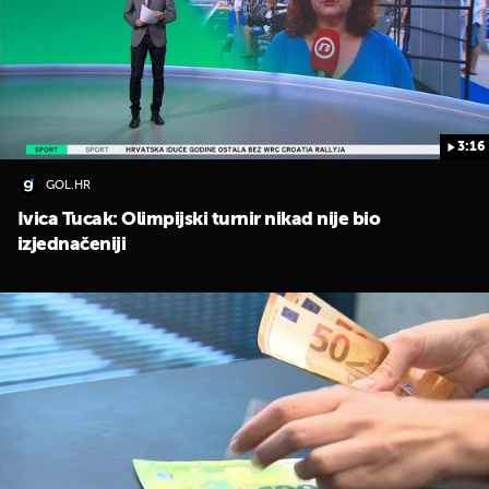
3:16
GOL.HR
Ivica Tucak: Olimpijski turnir nikad nije bio
izjednačeniji