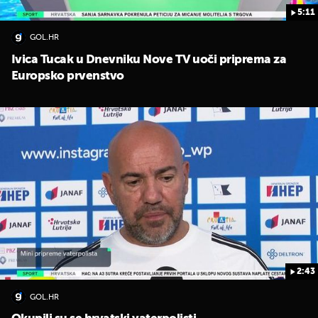
5:11
GOL.HR
Ivica Tucak u Dnevniku Nove TV uoči priprema za
Europsko prvenstvo
2:43
GOL.HR