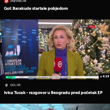
DNEVNIK.HR
Gol: Barakude startale pobjedom
4:19
GOL.HR
Ivica Tucak - razgovor u Beogradu pred početak EP