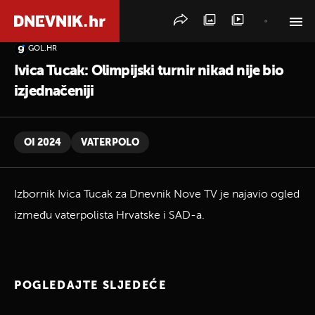
GOL.HR
PRETRAŽITE VIJESTI
Ivica Tucak: Olimpijski turnir nikad nije bio
izjednačeniji
OI 2024
VATERPOLO
Izbornik Ivica Tucak za Dnevnik Nove TV je najavio ogled
između vaterpolista Hrvatske i SAD-a.
POGLEDAJTE SLJEDEĆE