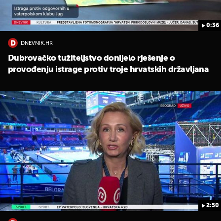
0:36
DNEVNIK.HR
Dubrovačko tužiteljstvo donijelo rješenje o
provođenju istrage protiv troje hrvatskih državljana
2:50