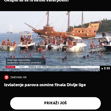
Okupili su se hrvatski vaterpolisti
3:35
DNEVNIK.HR
Izvlačenje parova osmine finala Divlje lige
PRIKAŽI JOŠ