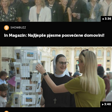
3:36
SHOWBUZZ
In Magazin: Najljepše pjesme posvećene domovini!
3:40