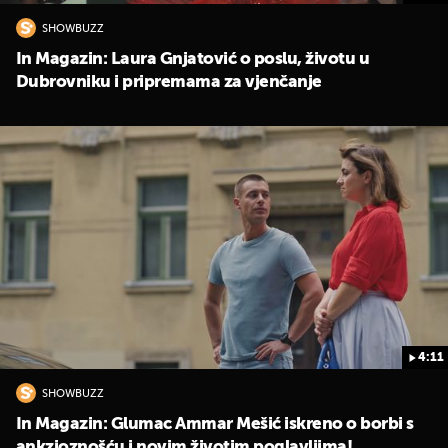
SHOWBUZZ
In Magazin: Laura Gnjatović o poslu, životu u
Dubrovniku i pripremama za vjenčanje
4:11
SHOWBUZZ
In Magazin: Glumac Ammar Mešić iskreno o borbi s
ankzioznošću i novim životim poglavljima!