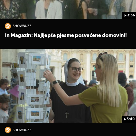
3:36
SHOWBUZZ
In Magazin: Najljepše pjesme posvećene domovini!
3:40
SHOWBUZZ