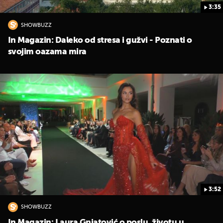
3:35
SHOWBUZZ
In Magazin: Daleko od stresa i gužvi - Poznati o
svojim oazama mira
3:52
SHOWBUZZ
In Magazin: Laura Gnjatović o poslu, životu u