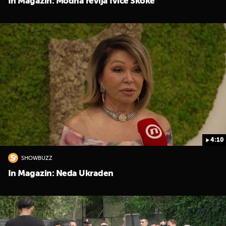
In Magazin: Modna revija Ivice Skoke
4:10
SHOWBUZZ
In Magazin: Neda Ukraden