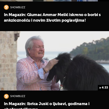
SHOWBUZZ
In Magazin: Glumac Ammar Mešić iskreno o borbi s
ankzioznošću i novim životim poglavljima!
4:33
SHOWBUZZ
In Magazin: Ibrica Jusić o ljubavi, godinama i