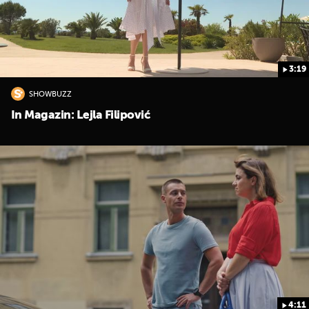
3:19
SHOWBUZZ
In Magazin: Lejla Filipović
UKLJUČITE NOTIFIKACIJE
4:11