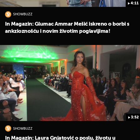
4:11
SHOWBUZZ
In Magazin: Glumac Ammar Mešić iskreno o borbi s
ankzioznošću i novim životim poglavljima!
3:52
SHOWBUZZ
In Magazin: Laura Gnjatović o poslu, životu u