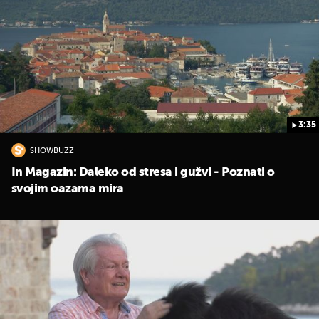
3:35
SHOWBUZZ
In Magazin: Daleko od stresa i gužvi - Poznati o
UKLJUČITE NOTIFIKACIJE
svojim oazama mira