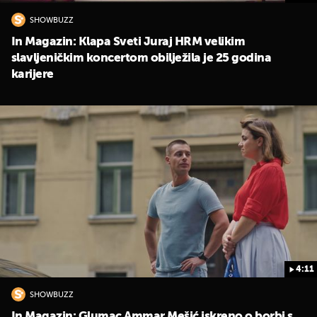
SHOWBUZZ
In Magazin: Klapa Sveti Juraj HRM velikim
slavljeničkim koncertom obilježila je 25 godina
karijere
4:11
SHOWBUZZ
In Magazin: Glumac Ammar Mešić iskreno o borbi s