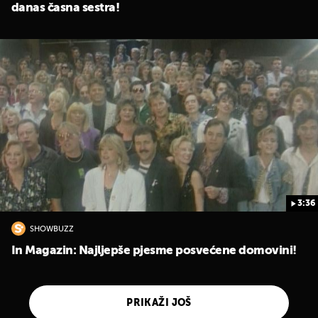
danas časna sestra!
3:36
SHOWBUZZ
In Magazin: Najljepše pjesme posvećene domovini!
PRIKAŽI JOŠ