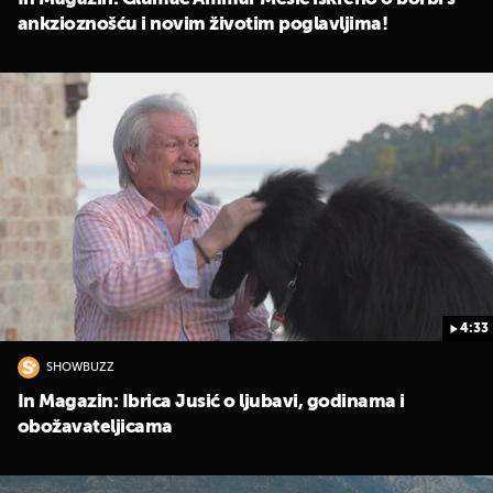
ankzioznošću i novim životim poglavljima!
4:33
SHOWBUZZ
In Magazin: Ibrica Jusić o ljubavi, godinama i
obožavateljicama