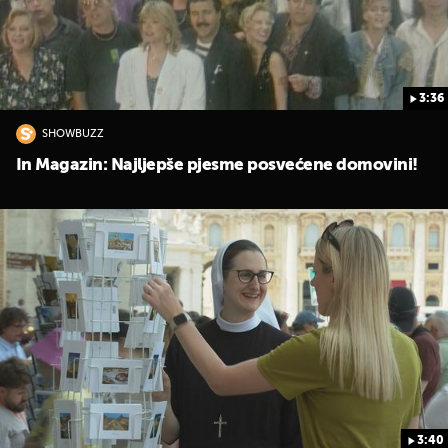
3:36
SHOWBUZZ
In Magazin: Najljepše pjesme posvećene domovini!
3:40