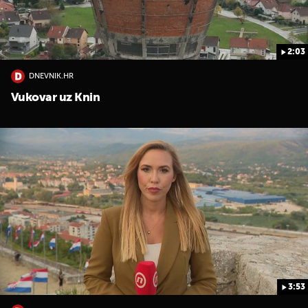
2:03
DNEVNIK.HR
Vukovar uz Knin
3:53