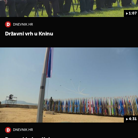
1:07
DNEVNIK.HR
Državni vrh u Kninu
4:31
DNEVNIK.HR