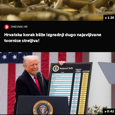
1:26
DNEVNIK.HR
Hrvatska korak bliže izgradnji dugo najavljivane
tvornice streljiva!
0:42