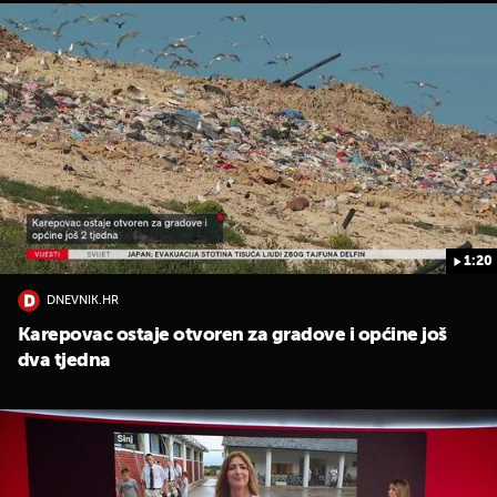
1:20
DNEVNIK.HR
Karepovac ostaje otvoren za gradove i općine još
dva tjedna