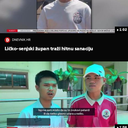
1:02
DNEVNIK.HR
Ličko-senjski župan traži hitnu sanaciju
1:06