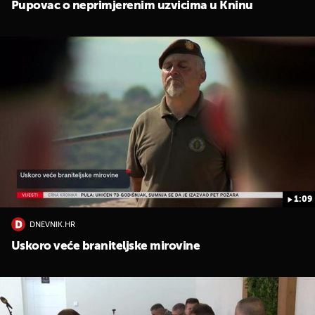
Pupovac o neprimjerenim uzvicima u Kninu
1:09
DNEVNIK.HR
Uskoro veće braniteljske mirovine