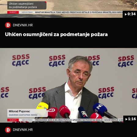
0:34
DNEVNIK.HR
Uhićen osumnjičeni za podmetanje požara
1:16
DNEVNIK.HR