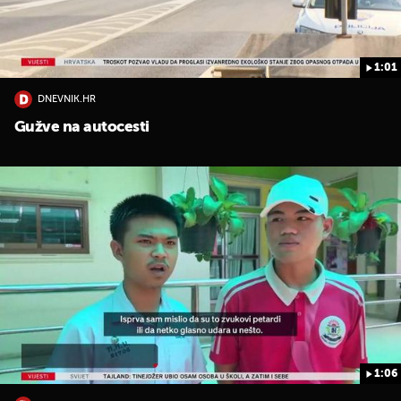
1:01
DNEVNIK.HR
Gužve na autocesti
1:06