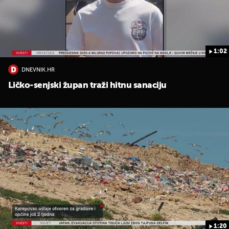
1:02
DNEVNIK.HR
Ličko-senjski župan traži hitnu sanaciju
UKLJUČITE NOTIFIKACIJE
1:20