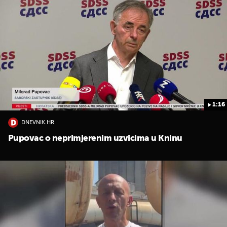
1:16
DNEVNIK.HR
Pupovac o neprimjerenim uzvicima u Kninu