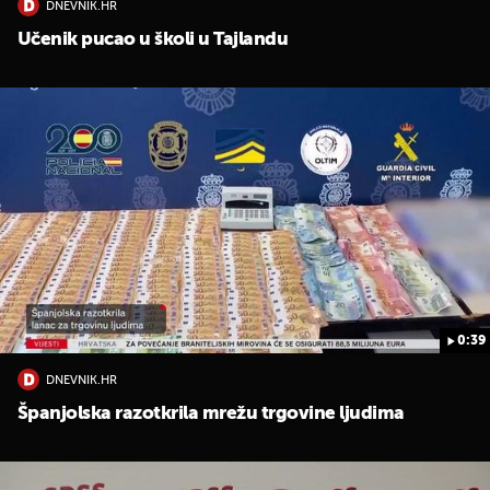
DNEVNIK.HR
Učenik pucao u školi u Tajlandu
0:39
DNEVNIK.HR
Španjolska razotkrila mrežu trgovine ljudima