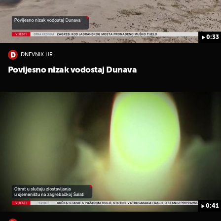
0:33
DNEVNIK.HR
Povijesno nizak vodostaj Dunava
0:41