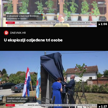
1:06
DNEVNIK.HR
U eksploziji ozljeđene tri osobe
UKLJUČITE NOTIFIKACIJE
1:27