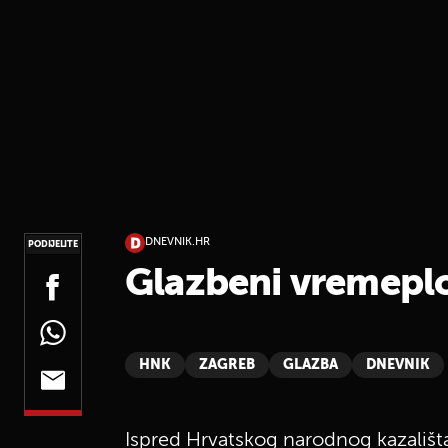
DNEVNIK.HR
PODIJELITE
Glazbeni vremepl
HNK
ZAGREB
GLAZBA
DNEVNIK
Ispred Hrvatskog narodnog kazališta