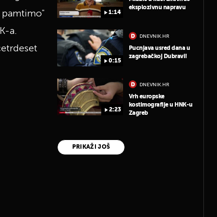
eksplozivnu napravu
e pamtimo"
1:14
K-a.
DNEVNIK.HR
četrdeset
Pucnjava usred dana u
zagrebačkoj Dubravi!
0:15
DNEVNIK.HR
Vrh europske
kostimografije u HNK-u
2:23
Zagreb
PRIKAŽI JOŠ