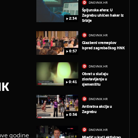
DNEVNIK.HR
Špijunska afera: U
Zagrebu uhićen haker iz
2:34
Srbije
DNEVNIK.HR
Glazbeni vremeplov
ispred zagrebačkog HNK
0:57
DNEVNIK.HR
Obrat u slučaju
zlostavljanja u
0:41
NK
sjemeništu
DNEVNIK.HR
Antiratna akcija u
Zagrebu
0:56
DNEVNIK.HR
 ove godine
Mladić u kući aktivirao