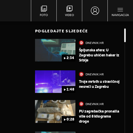
FOTO
VIDEO
NAVIGACIJA
POGLEDAJTE SLJEDEĆE
DNEVNIK.HR
Špijunska afera: U
Zagrebu uhićen haker iz
2:34
Srbije
DNEVNIK.HR
Troje mrtvih u stravičnoj
nesreći u Zagrebu
1:48
DNEVNIK.HR
PU zagrebačka pronašla
više od 8 kilograma
0:28
droge