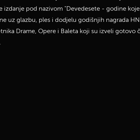
je izdanje pod nazivom "Devedesete - godine koj
one uz glazbu, ples i dodjelu godišnjih nagrada HN
tnika Drame, Opere i Baleta koji su izveli gotovo 
.
UKLJUČITE NOTIFIKACIJE