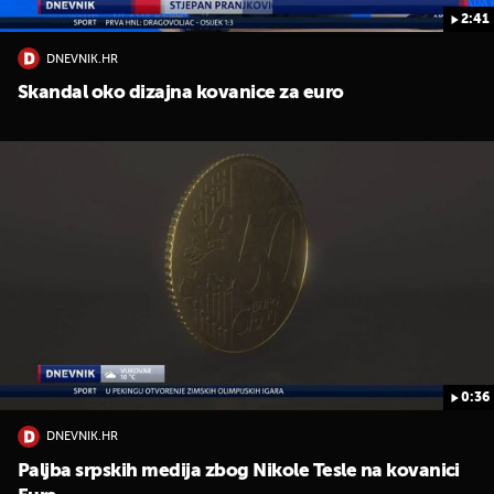
2:41
DNEVNIK.HR
Skandal oko dizajna kovanice za euro
0:36
DNEVNIK.HR
Paljba srpskih medija zbog Nikole Tesle na kovanici