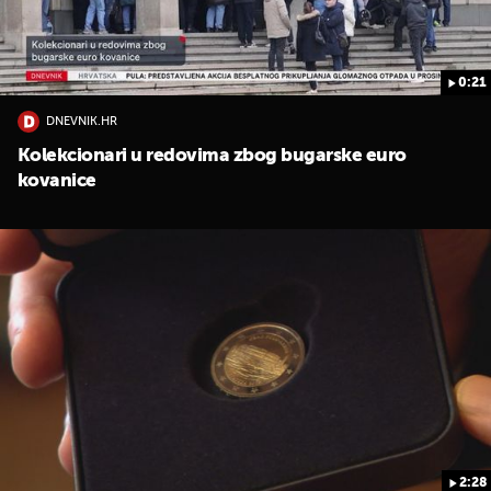
0:21
DNEVNIK.HR
Kolekcionari u redovima zbog bugarske euro
kovanice
2:28