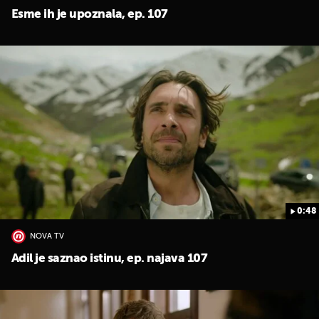
Esme ih je upoznala, ep. 107
0:48
NOVA TV
Adil je saznao istinu, ep. najava 107