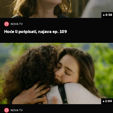
0:58
NOVA TV
Hoće li potpisati, najava ep. 109
1:04
NOVA TV