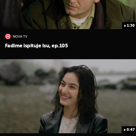
1:30
NOVA TV
Fadime ispituje Isu, ep.105
0:47