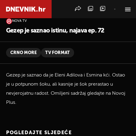
NOVA TV
PRETRAŽITE VIJESTI
Gezep je saznao istinu, najava ep. 72
CRNO MORE
TV FORMAT
Gezep je saznao da je Eleni Adilova i Esmina kći. Ostao
je u potpunom šoku, ali kasnije je šok prerastao u
nevjerojatnu radost. Omiljeni sadržaj gledajte na Novoj
Plus.
POGLEDAJTE SLJEDEĆE