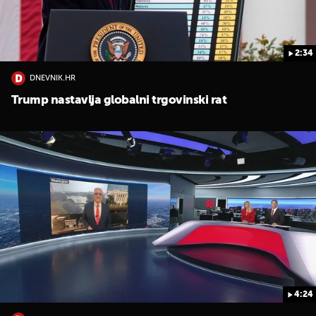
2:34
DNEVNIK.HR
Trump nastavlja globalni trgovinski rat
4:24