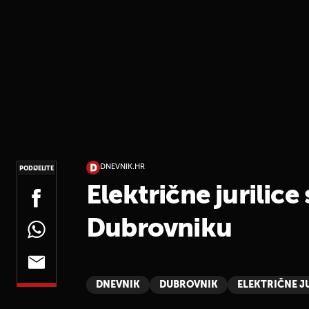
DNEVNIK.HR
PODIJELITE
Električne jurilice
Dubrovniku
DNEVNIK
DUBROVNIK
ELEKTRIČNE J