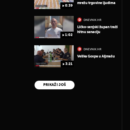
mrežu trgovine ljudima
0:39
DNEVNIK.HR
Ličko-senjski župan traži
hitnu sanaciju
1:02
DNEVNIK.HR
Velika Gospa u Aljmašu
3:21
PRIKAŽI JOŠ