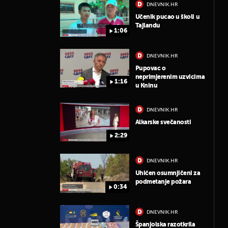
DNEVNIK.HR
Učenik pucao u školi u
Tajlandu
1:06
DNEVNIK.HR
Pupovac o
neprimjerenim uzvicima
1:16
u Kninu
DNEVNIK.HR
Alkarske svečanosti
2:29
DNEVNIK.HR
Uhićen osumnjičeni za
podmetanje požara
0:34
DNEVNIK.HR
Španjolska razotkrila