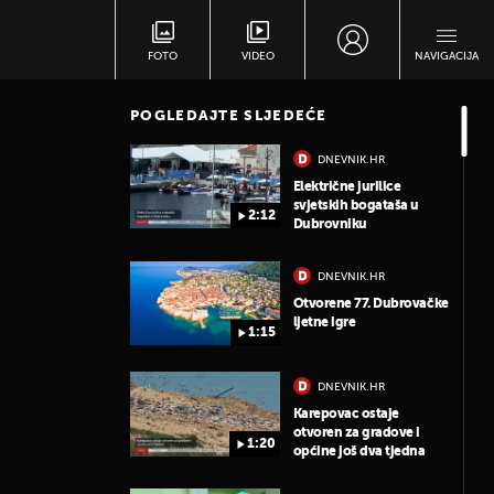
FOTO
VIDEO
NAVIGACIJA
POGLEDAJTE SLJEDEĆE
DNEVNIK.HR
Električne jurilice
svjetskih bogataša u
2:12
Dubrovniku
DNEVNIK.HR
Otvorene 77. Dubrovačke
ljetne igre
1:15
DNEVNIK.HR
Karepovac ostaje
otvoren za gradove i
1:20
općine još dva tjedna