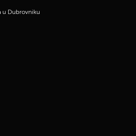
ša u Dubrovniku
UKLJUČITE NOTIFIKACIJE