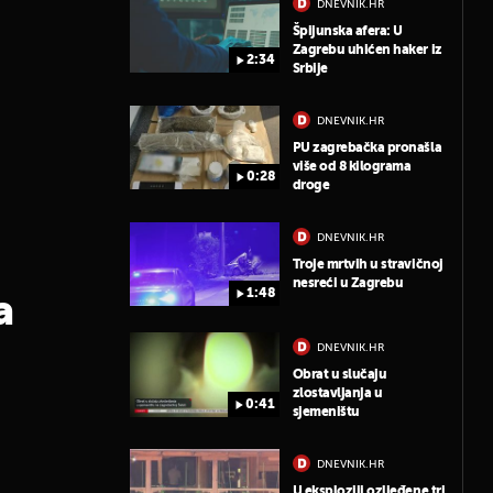
DNEVNIK.HR
Špijunska afera: U
Zagrebu uhićen haker iz
2:34
Srbije
DNEVNIK.HR
PU zagrebačka pronašla
više od 8 kilograma
0:28
droge
DNEVNIK.HR
Troje mrtvih u stravičnoj
nesreći u Zagrebu
1:48
a
DNEVNIK.HR
Obrat u slučaju
zlostavljanja u
0:41
sjemeništu
DNEVNIK.HR
U eksploziji ozljeđene tri