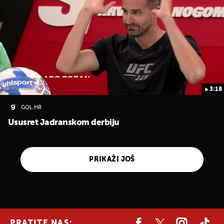
3:18
GOL.HR
Ususret Jadranskom derbiju
PRIKAŽI JOŠ
PRATITE NAS: