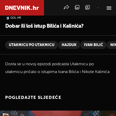
GOL.HR
PRETRAŽITE VIJESTI
Dobar ili loš istup Bilića i Kalinića?
UTAKMICU PO UTAKMICU
HAJDUK
IVAN BILIĆ
NI
Dosta se u novoj epizodi podcasta Utakmicu po
utakmicu pričalo o istupima Ivana Bilića i Nikole Kalinića
POGLEDAJTE SLJEDEĆE