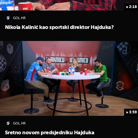
2:18
GOL.HR
Nikola Kalinić kao sportski direktor Hajduka?
3:59
GOL.HR
Sretno novom predsjedniku Hajduka