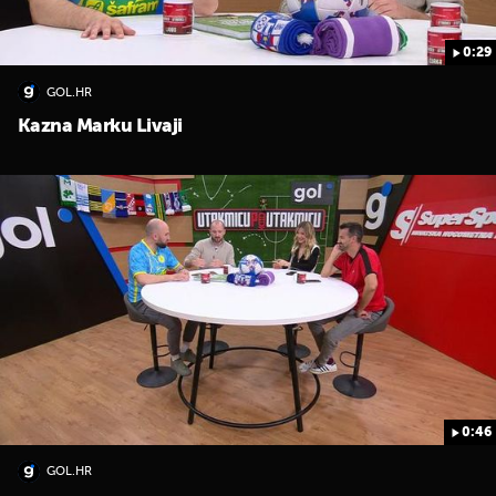
0:29
GOL.HR
Kazna Marku Livaji
0:46
GOL.HR