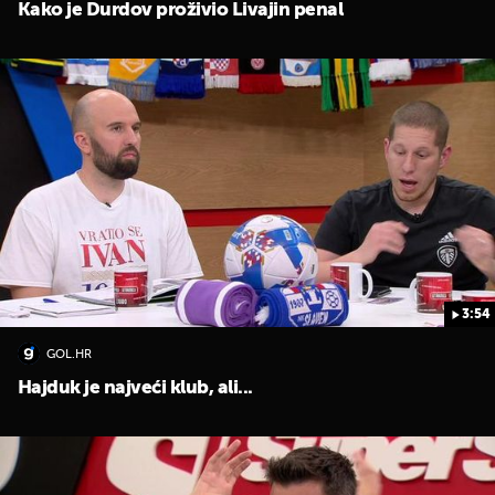
Kako je Durdov proživio Livajin penal
3:54
GOL.HR
Hajduk je najveći klub, ali...