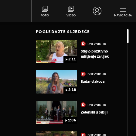
FOTO
VIDEO
NAVIGACIJA
POGLEDAJTE SLJEDEĆE
DNEVNIK.HR
Stiglo pozitivno
mišljenje za lijek
2:11
DNEVNIK.HR
Sudar vlakova
2:18
DNEVNIK.HR
Zelenski u Srbiji
1:06
DNEVNIK.HR