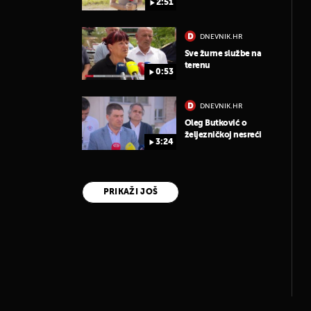
2:51
DNEVNIK.HR
Sve žurne službe na
terenu
0:53
DNEVNIK.HR
Oleg Butković o
željezničkoj nesreći
3:24
PRIKAŽI JOŠ