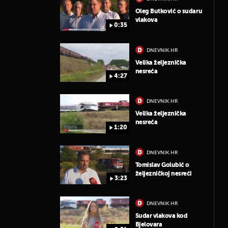
Oleg Butković o sudaru
vlakova
0:35
DNEVNIK.HR
Velika željeznička
nesreća
4:27
DNEVNIK.HR
Velika željeznička
nesreća
1:20
DNEVNIK.HR
Tomislav Golubić o
željezničkoj nesreći
3:23
DNEVNIK.HR
Sudar vlakova kod
Bjelovara