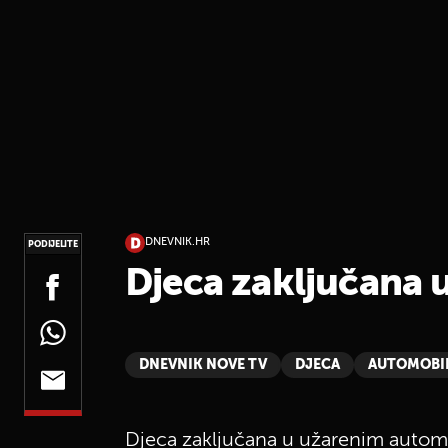
DNEVNIK.HR
PODIJELITE
Djeca zaključana 
DNEVNIK NOVE TV
DJECA
AUTOMOBI
Djeca zaključana u užarenim autom