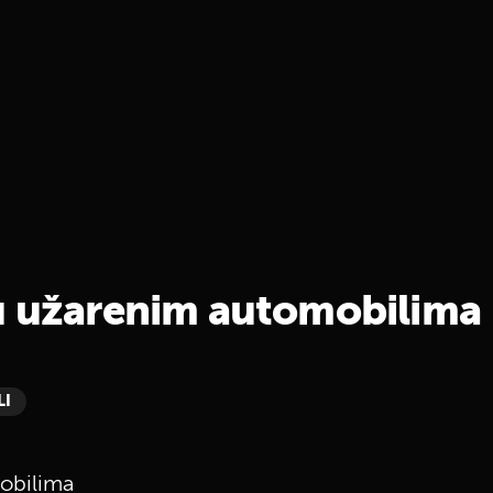
u užarenim automobilima
LI
obilima