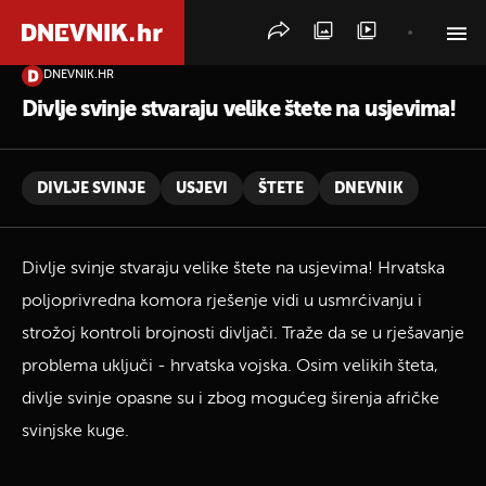
DNEVNIK.HR
PRETRAŽITE VIJESTI
Divlje svinje stvaraju velike štete na usjevima!
DIVLJE SVINJE
USJEVI
ŠTETE
DNEVNIK
Divlje svinje stvaraju velike štete na usjevima! Hrvatska
poljoprivredna komora rješenje vidi u usmrćivanju i
strožoj kontroli brojnosti divljači. Traže da se u rješavanje
problema uključi - hrvatska vojska. Osim velikih šteta,
divlje svinje opasne su i zbog mogućeg širenja afričke
svinjske kuge.