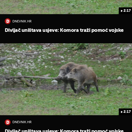
2:17
DNEVNIK.HR
Divljač uništava usjeve: Komora traži pomoć vojske
2:17
DNEVNIK.HR
Divljač uništava usjeve: Komora traži pomoć vojske