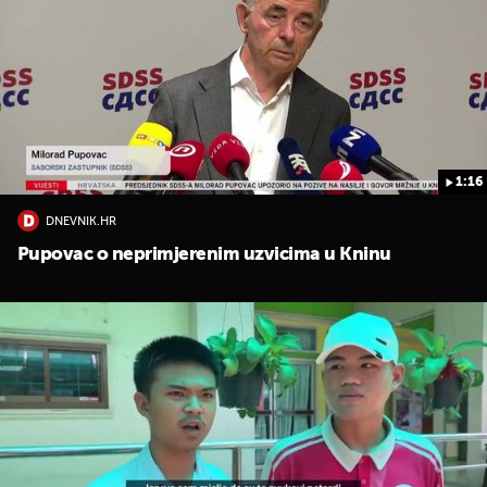
1:16
DNEVNIK.HR
Pupovac o neprimjerenim uzvicima u Kninu