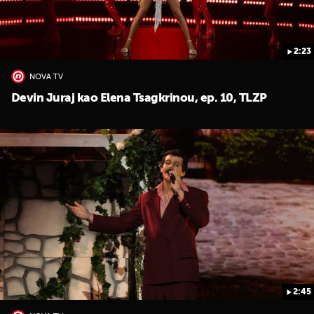
2:23
NOVA TV
Devin Juraj kao Elena Tsagkrinou, ep. 10, TLZP
2:45