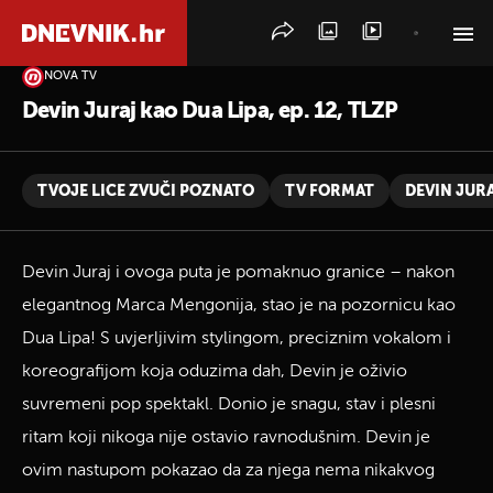
NOVA TV
PRETRAŽITE VIJESTI
Devin Juraj kao Dua Lipa, ep. 12, TLZP
TVOJE LICE ZVUČI POZNATO
TV FORMAT
DEVIN JUR
Devin Juraj i ovoga puta je pomaknuo granice – nakon
elegantnog Marca Mengonija, stao je na pozornicu kao
Dua Lipa! S uvjerljivim stylingom, preciznim vokalom i
koreografijom koja oduzima dah, Devin je oživio
suvremeni pop spektakl. Donio je snagu, stav i plesni
ritam koji nikoga nije ostavio ravnodušnim. Devin je
ovim nastupom pokazao da za njega nema nikakvog