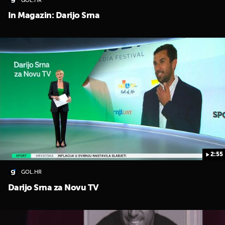
GOL.HR
In Magazin: Darijo Srna
2:55
GOL.HR
Darijo Srna za Novu TV