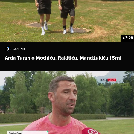
3:28
GOL.HR
Arda Turan o Modriću, Rakitiću, Mandžukiću i Srni