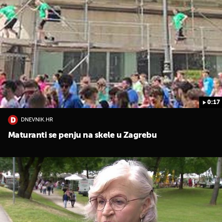
0:17
DNEVNIK.HR
Maturanti se penju na skele u Zagrebu